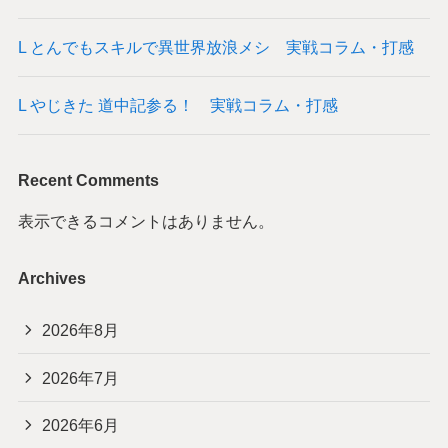
L とんでもスキルで異世界放浪メシ 実戦コラム・打感
L やじきた 道中記参る！ 実戦コラム・打感
Recent Comments
表示できるコメントはありません。
Archives
2026年8月
2026年7月
2026年6月