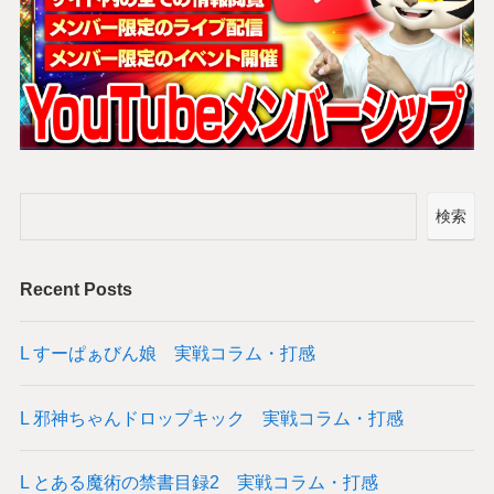
検索
Recent Posts
L すーぱぁびん娘 実戦コラム・打感
L 邪神ちゃんドロップキック 実戦コラム・打感
L とある魔術の禁書目録2 実戦コラム・打感