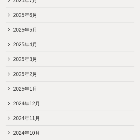
2025年7月
2025年6月
2025年5月
2025年4月
2025年3月
2025年2月
2025年1月
2024年12月
2024年11月
2024年10月