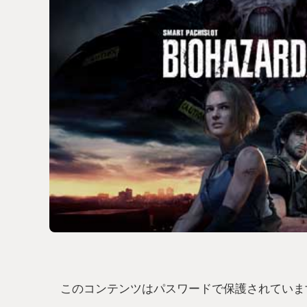
このコンテンツはパスワードで保護されていま