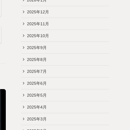
2025年12月
2025年11月
2025年10月
2025年9月
2025年8月
2025年7月
2025年6月
2025年5月
2025年4月
2025年3月