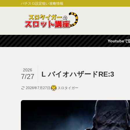
パチスロ設定狙い攻略情報
Youtub
2026
L バイオハザードRE:3
7/27
2026年7月27日
スロタイガー