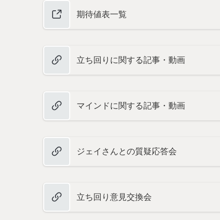
期待値表一覧
立ち回りに関する記事・動画
マインドに関する記事・動画
ジェイさんとの質疑応答会
立ち回り意見交換会