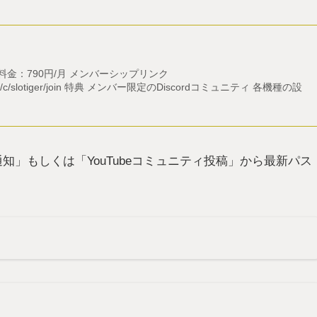
プ料金：790円/月 メンバーシップリンク
e.com/c/slotiger/join 特典 メンバー限定のDiscordコミュニティ 各機種の設
通知」もしくは「YouTubeコミュニティ投稿」から最新パス