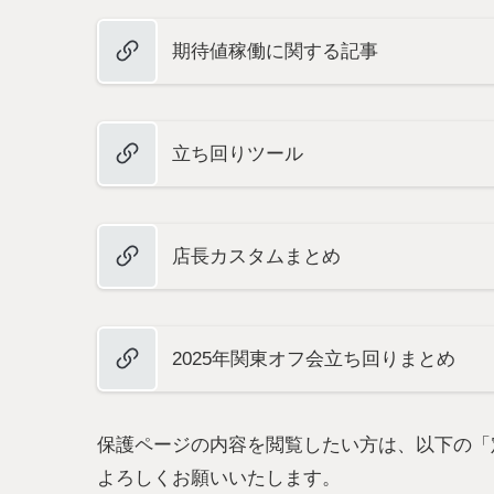
期待値稼働に関する記事
立ち回りツール
店長カスタムまとめ
2025年関東オフ会立ち回りまとめ
保護ページの内容を閲覧したい方は、以下の「定
よろしくお願いいたします。