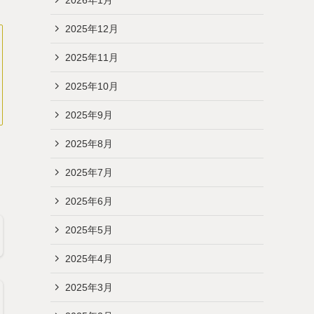
2025年12月
2025年11月
2025年10月
2025年9月
2025年8月
2025年7月
2025年6月
2025年5月
2025年4月
2025年3月