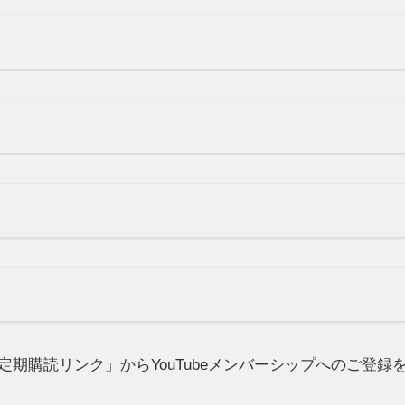
期購読リンク」からYouTubeメンバーシップへのご登録