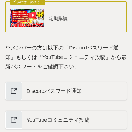
あわせて読みたい
定期購読
※メンバーの方は以下の「Discordパスワード通
知」もしくは「YouTubeコミュニティ投稿」から最
新パスワードをご確認下さい。
Discordパスワード通知
YouTubeコミュニティ投稿