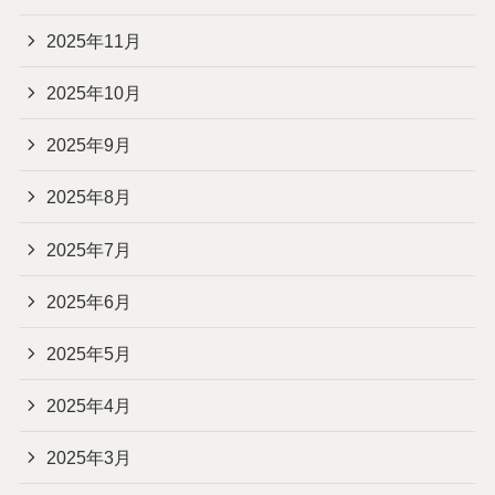
2025年11月
2025年10月
2025年9月
2025年8月
2025年7月
2025年6月
2025年5月
2025年4月
2025年3月