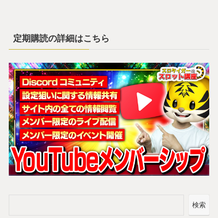
定期購読の詳細はこちら
検索