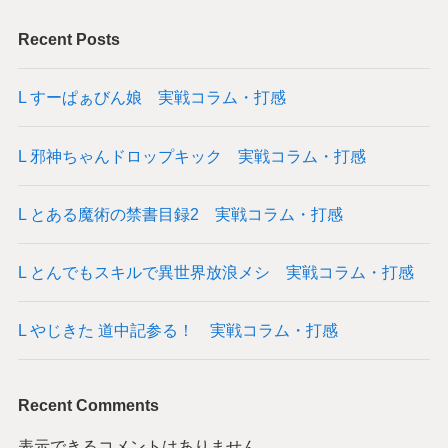
Recent Posts
L すーぱぁびん娘 実戦コラム・打感
L 邪神ちゃんドロップキック 実戦コラム・打感
L とある魔術の禁書目録2 実戦コラム・打感
L とんでもスキルで異世界放浪メシ 実戦コラム・打感
L やじきた 道中記参る！ 実戦コラム・打感
Recent Comments
表示できるコメントはありません。