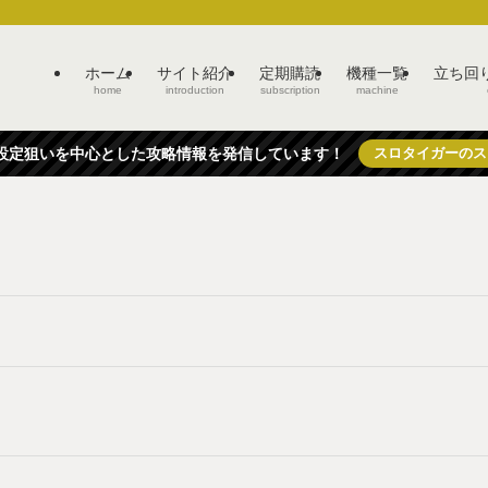
ホーム
サイト紹介
定期購読
機種一覧
立ち回
home
introduction
subscription
machine
eで設定狙いを中心とした攻略情報を発信しています！
スロタイガーのス