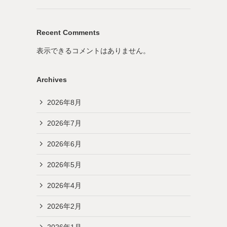
Recent Comments
表示できるコメントはありません。
Archives
2026年8月
2026年7月
2026年6月
2026年5月
2026年4月
2026年2月
2026年1月