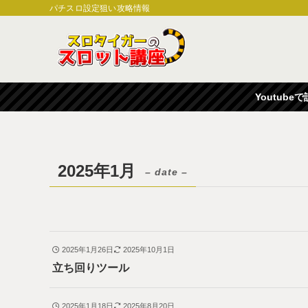
パチスロ設定狙い攻略情報
Youtub
2025年1月
– date –
2025年1月26日
2025年10月1日
立ち回りツール
2025年1月18日
2025年8月20日