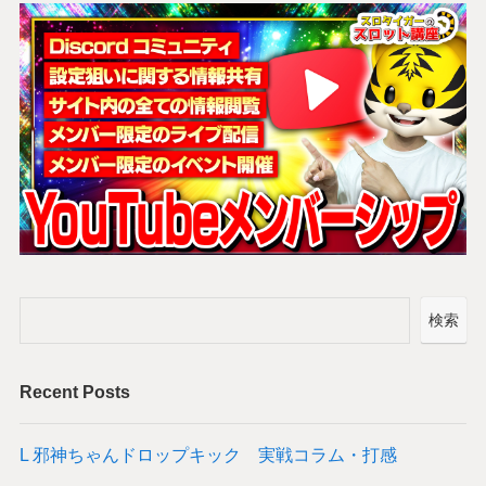
検索
Recent Posts
L 邪神ちゃんドロップキック 実戦コラム・打感