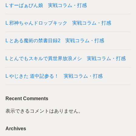
L すーぱぁびん娘 実戦コラム・打感
L 邪神ちゃんドロップキック 実戦コラム・打感
L とある魔術の禁書目録2 実戦コラム・打感
L とんでもスキルで異世界放浪メシ 実戦コラム・打感
L やじきた 道中記参る！ 実戦コラム・打感
Recent Comments
表示できるコメントはありません。
Archives