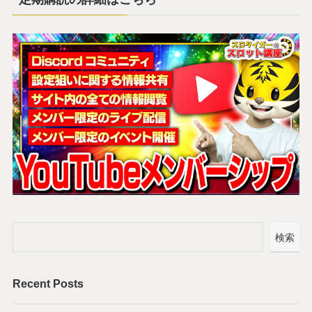
検索
Recent Posts