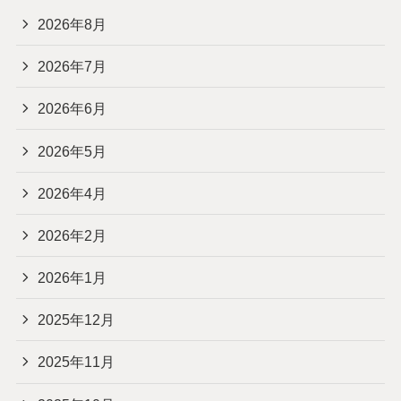
2026年8月
2026年7月
2026年6月
2026年5月
2026年4月
2026年2月
2026年1月
2025年12月
2025年11月