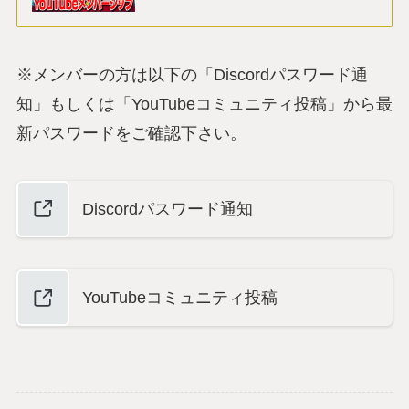
※メンバーの方は以下の「Discordパスワード通
知」もしくは「YouTubeコミュニティ投稿」から最
新パスワードをご確認下さい。
Discordパスワード通知
YouTubeコミュニティ投稿