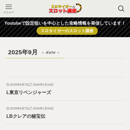
メニュー
Youtubeで設定狙いを中心とした攻略情報を発信しています！
スロタイガーのスロット講座
2025年9月
– date –
2025年9月7日
2026年2月19日
L東京リベンジャーズ
2025年9月7日
2026年1月24日
LBクレアの秘宝伝