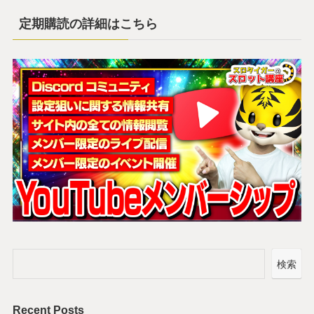
定期購読の詳細はこちら
検索
Recent Posts