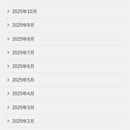
2025年10月
2025年9月
2025年8月
2025年7月
2025年6月
2025年5月
2025年4月
2025年3月
2025年2月