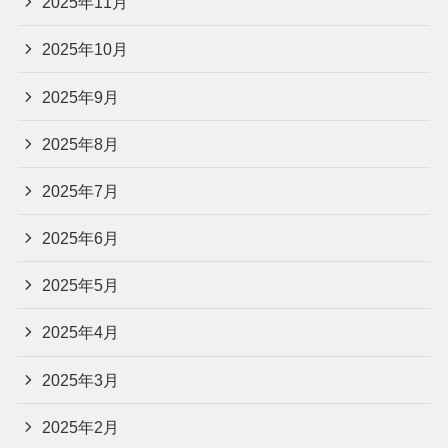
2025年11月
2025年10月
2025年9月
2025年8月
2025年7月
2025年6月
2025年5月
2025年4月
2025年3月
2025年2月