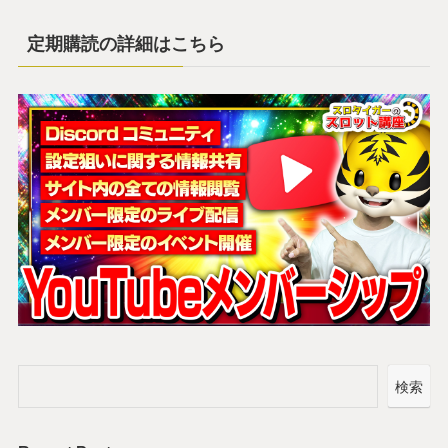
定期購読の詳細はこちら
検索