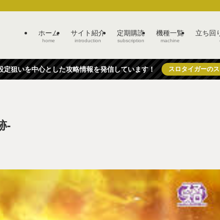
ホーム
サイト紹介
定期購読
機種一覧
立ち回
home
introduction
subscription
machine
eで設定狙いを中心とした攻略情報を発信しています！
スロタイガーのス
跡-