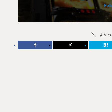
Foll
よかっ