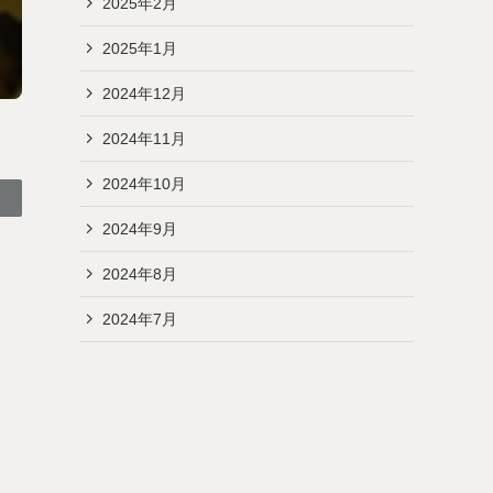
2025年2月
2025年1月
2024年12月
2024年11月
2024年10月
2024年9月
2024年8月
2024年7月