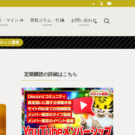
り・マインド
実戦コラム・打感
お問い合わせ
others
column
contact
ロット講座
定期購読の詳細はこちら