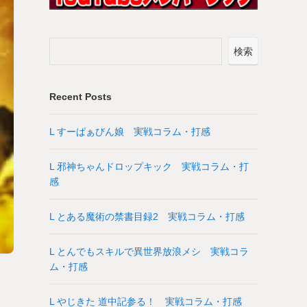
検索
Recent Posts
L すーぱぁびん娘 実戦コラム・打感
L 邪神ちゃんドロップキック 実戦コラム・打
感
L とある魔術の禁書目録2 実戦コラム・打感
L とんでもスキルで異世界放浪メシ 実戦コラ
ム・打感
L やじきた 道中記参る！ 実戦コラム・打感