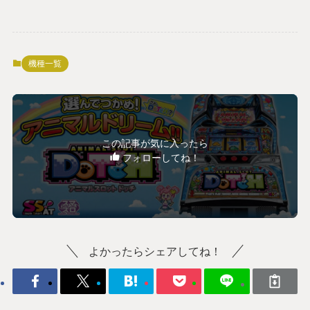
機種一覧
この記事が気に入ったら
フォローしてね！
よかったらシェアしてね！