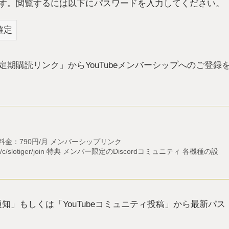
す。閲覧するには以下にパスワードを入力してください。
期購読リンク」からYouTubeメンバーシップへのご登録
プ料金：790円/月 メンバーシップリンク
e.com/c/slotiger/join 特典 メンバー限定のDiscordコミュニティ 各機種の設
通知」もしくは「YouTubeコミュニティ投稿」から最新パス