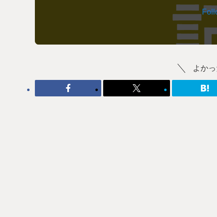
Foll
よかっ