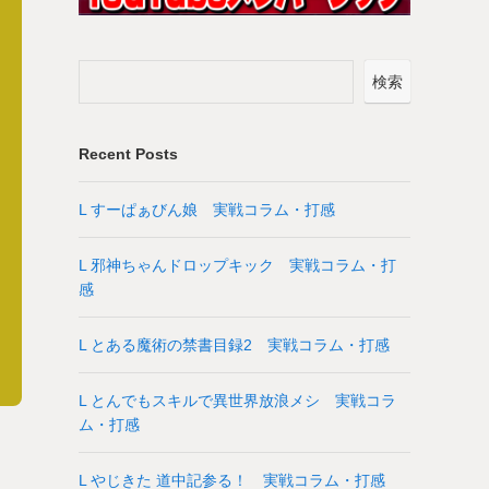
検索
Recent Posts
L すーぱぁびん娘 実戦コラム・打感
L 邪神ちゃんドロップキック 実戦コラム・打
感
L とある魔術の禁書目録2 実戦コラム・打感
L とんでもスキルで異世界放浪メシ 実戦コラ
ム・打感
L やじきた 道中記参る！ 実戦コラム・打感