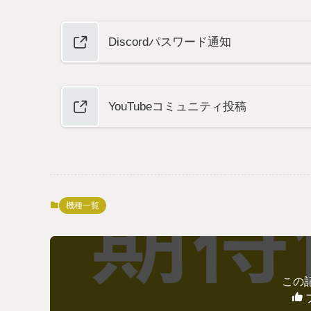
Discordパスワード通知
YouTubeコミュニティ投稿
機種一覧
この