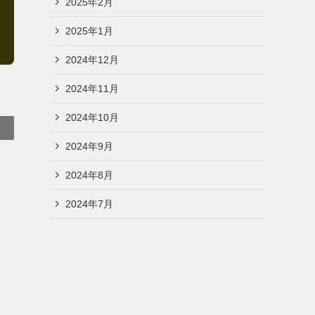
2025年2月
2025年1月
2024年12月
2024年11月
2024年10月
2024年9月
2024年8月
2024年7月