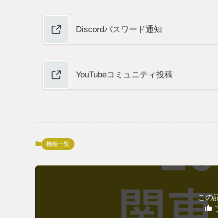
Discordパスワード通知
YouTubeコミュニティ投稿
機種一覧
この