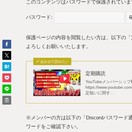
このコンテンツはパスワードで保護されていま
パスワード:
保護ページの内容を閲覧したい方は、以下の「定
よろしくお願いいたします。
あわせて読みたい
定期購読
YouTubeメンバーシッ
https://www.youtub
定狙いに関す...
※メンバーの方は以下の「Discordパスワード
ワードをご確認下さい。