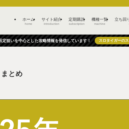
ホーム
サイト紹介
定期購読
機種一覧
立ち回
home
introduction
subscription
machine
eで設定狙いを中心とした攻略情報を発信しています！
スロタイガーのス
りまとめ