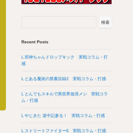
検索
Recent Posts
L 邪神ちゃんドロップキック 実戦コラム・打
感
L とある魔術の禁書目録2 実戦コラム・打感
L とんでもスキルで異世界放浪メシ 実戦コラ
ム・打感
L やじきた 道中記参る！ 実戦コラム・打感
L ストリートファイター6 実戦コラム・打感