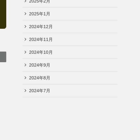
2025年2月
2025年1月
2024年12月
2024年11月
2024年10月
2024年9月
2024年8月
2024年7月