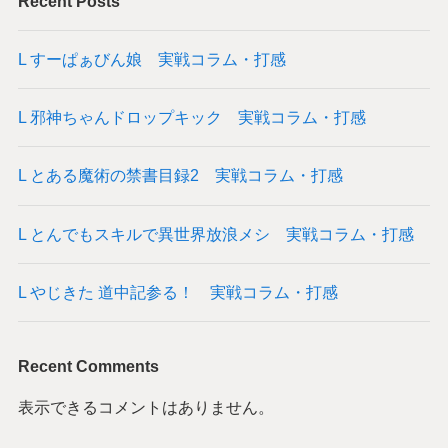
Recent Posts
L すーぱぁびん娘 実戦コラム・打感
L 邪神ちゃんドロップキック 実戦コラム・打感
L とある魔術の禁書目録2 実戦コラム・打感
L とんでもスキルで異世界放浪メシ 実戦コラム・打感
L やじきた 道中記参る！ 実戦コラム・打感
Recent Comments
表示できるコメントはありません。