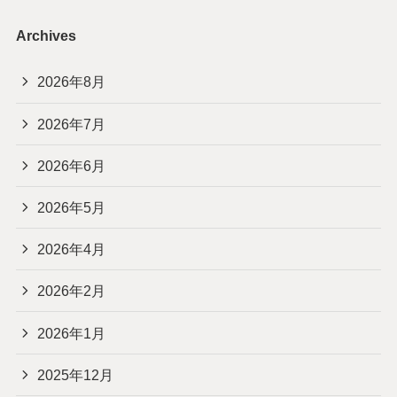
Archives
2026年8月
2026年7月
2026年6月
2026年5月
2026年4月
2026年2月
2026年1月
2025年12月