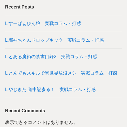
Recent Posts
L すーぱぁびん娘 実戦コラム・打感
L 邪神ちゃんドロップキック 実戦コラム・打感
L とある魔術の禁書目録2 実戦コラム・打感
L とんでもスキルで異世界放浪メシ 実戦コラム・打感
L やじきた 道中記参る！ 実戦コラム・打感
Recent Comments
表示できるコメントはありません。