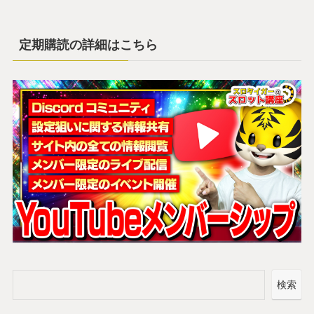
定期購読の詳細はこちら
検索