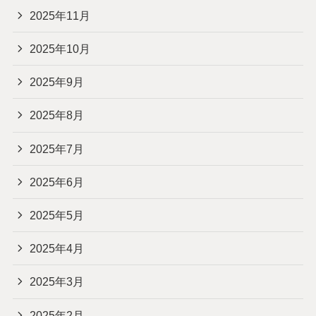
2025年11月
2025年10月
2025年9月
2025年8月
2025年7月
2025年6月
2025年5月
2025年4月
2025年3月
2025年2月