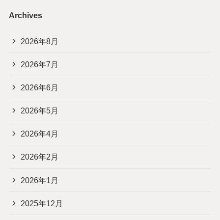
Archives
2026年8月
2026年7月
2026年6月
2026年5月
2026年4月
2026年2月
2026年1月
2025年12月