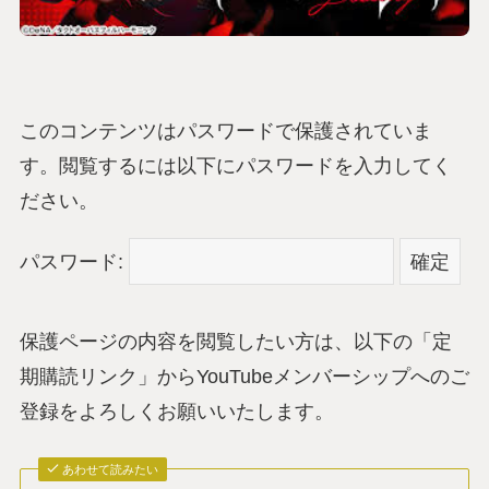
このコンテンツはパスワードで保護されていま
す。閲覧するには以下にパスワードを入力してく
ださい。
パスワード:
保護ページの内容を閲覧したい方は、以下の「定
期購読リンク」からYouTubeメンバーシップへのご
登録をよろしくお願いいたします。
あわせて読みたい