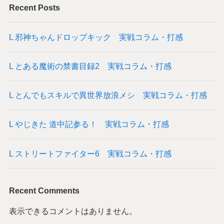
Recent Posts
L 邪神ちゃんドロップキック 実戦コラム・打感
L とある魔術の禁書目録2 実戦コラム・打感
L とんでもスキルで異世界放浪メシ 実戦コラム・打感
L やじきた 道中記参る！ 実戦コラム・打感
L ストリートファイター6 実戦コラム・打感
Recent Comments
表示できるコメントはありません。