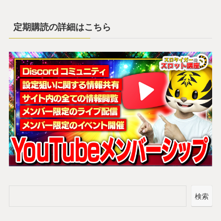
定期購読の詳細はこちら
検索