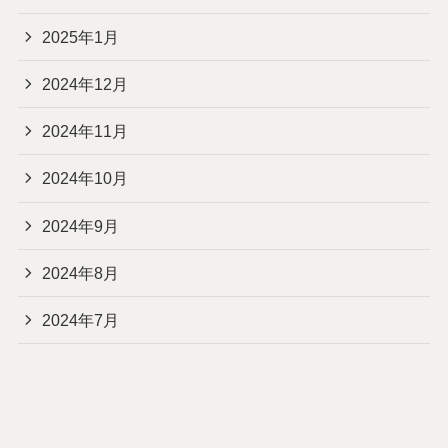
2025年1月
2024年12月
2024年11月
2024年10月
2024年9月
2024年8月
2024年7月