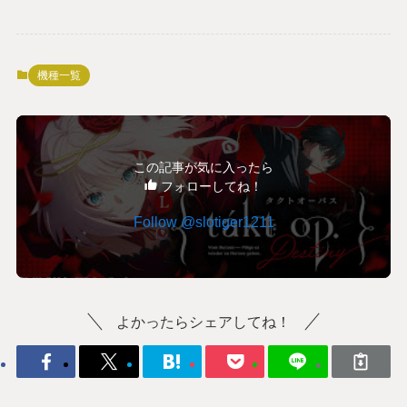
機種一覧
この記事が気に入ったら
フォローしてね！
Follow @slotiger1211
よかったらシェアしてね！