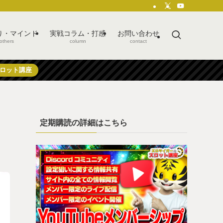
り・マインド
実戦コラム・打感
お問い合わせ
others
column
contact
ロット講座
定期購読の詳細はこちら