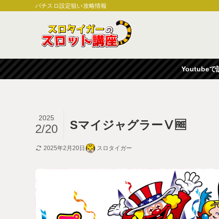
パチスロ設定狙い攻略情報
Youtub
2025
SマイジャグラーⅤ🆓
2/20
2025年2月20日
スロタイガー