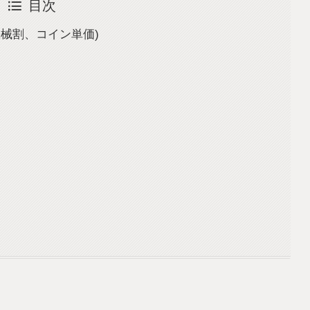
目次
械割、コイン単価)