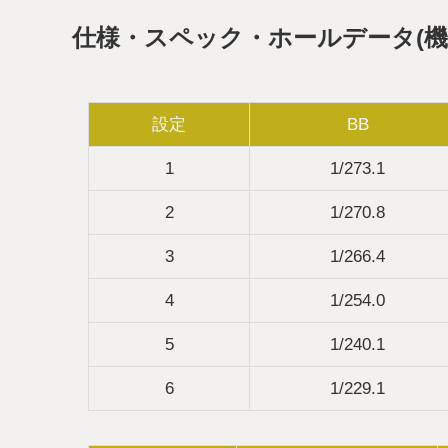
仕様・スペック・ホールデータ(機
設定
BB
1
1/273.1
2
1/270.8
3
1/266.4
4
1/254.0
5
1/240.1
6
1/229.1