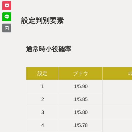
設定判別要素
通常時小役確率
設定
ブドウ
1
1/5.90
2
1/5.85
3
1/5.80
4
1/5.78