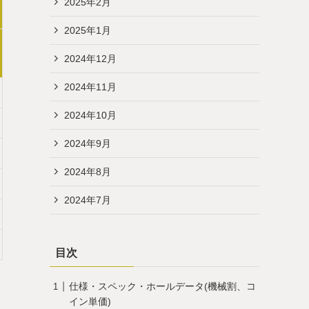
2025年2月
2025年1月
2024年12月
2024年11月
2024年10月
2024年9月
2024年8月
2024年7月
目次
仕様・スペック・ホールデータ(機械割、コ
イン単価)