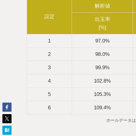
解析値
設定
出玉率
[%]
1
97.0%
2
98.0%
3
99.9%
4
102.8%
5
105.3%
6
109.4%
ホールデータは