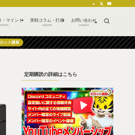
り・マインド
実戦コラム・打感
お問い合わせ
others
column
contact
ロット講座
定期購読の詳細はこちら