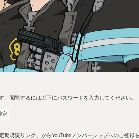
す。閲覧するには以下にパスワードを入力してください。
期購読リンク」からYouTubeメンバーシップへのご登録