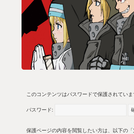
このコンテンツはパスワードで保護されていま
パスワード:
保護ページの内容を閲覧したい方は、以下の「定