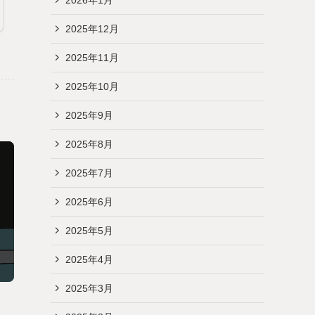
2025年12月
2025年11月
2025年10月
2025年9月
2025年8月
2025年7月
2025年6月
2025年5月
2025年4月
2025年3月