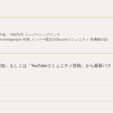
プ料金：790円/月 メンバーシップリンク
e.com/c/slotiger/join 特典 メンバー限定のDiscordコミュニティ 各機種の設
通知」もしくは「YouTubeコミュニティ投稿」から最新パス