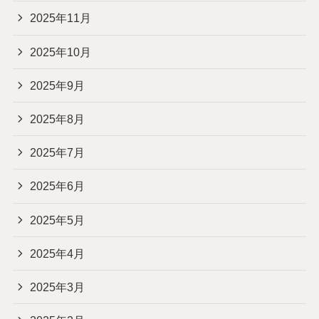
2025年11月
2025年10月
2025年9月
2025年8月
2025年7月
2025年6月
2025年5月
2025年4月
2025年3月