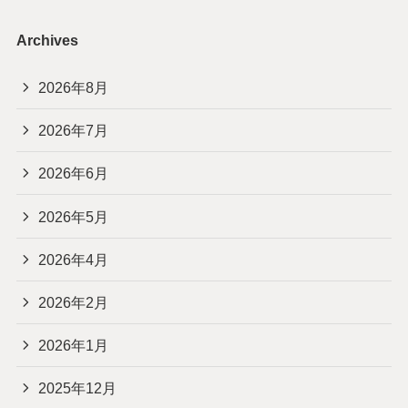
Archives
2026年8月
2026年7月
2026年6月
2026年5月
2026年4月
2026年2月
2026年1月
2025年12月