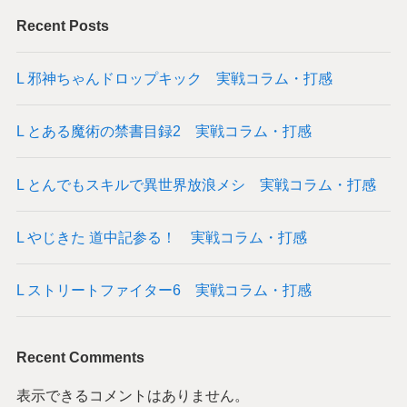
Recent Posts
L 邪神ちゃんドロップキック 実戦コラム・打感
L とある魔術の禁書目録2 実戦コラム・打感
L とんでもスキルで異世界放浪メシ 実戦コラム・打感
L やじきた 道中記参る！ 実戦コラム・打感
L ストリートファイター6 実戦コラム・打感
Recent Comments
表示できるコメントはありません。