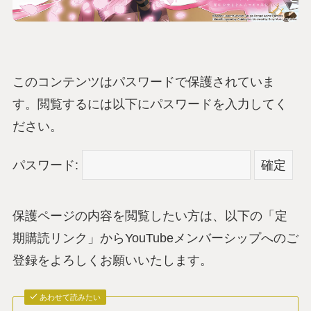
このコンテンツはパスワードで保護されていま
す。閲覧するには以下にパスワードを入力してく
ださい。
パスワード:
保護ページの内容を閲覧したい方は、以下の「定
期購読リンク」からYouTubeメンバーシップへのご
登録をよろしくお願いいたします。
あわせて読みたい