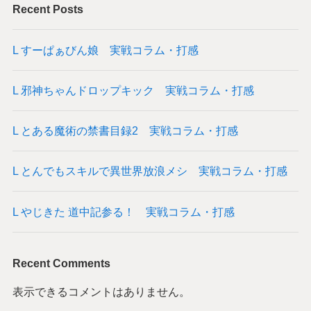
Recent Posts
L すーぱぁびん娘 実戦コラム・打感
L 邪神ちゃんドロップキック 実戦コラム・打感
L とある魔術の禁書目録2 実戦コラム・打感
L とんでもスキルで異世界放浪メシ 実戦コラム・打感
L やじきた 道中記参る！ 実戦コラム・打感
Recent Comments
表示できるコメントはありません。