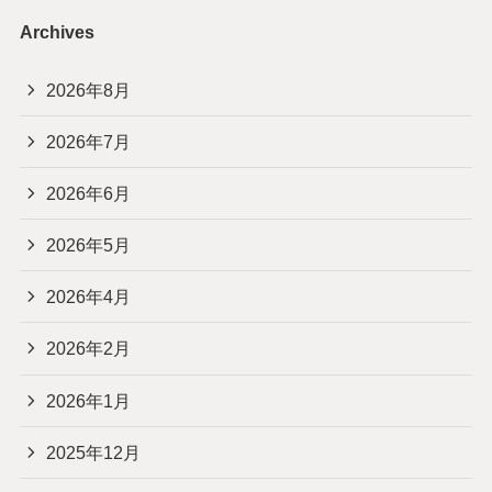
Archives
2026年8月
2026年7月
2026年6月
2026年5月
2026年4月
2026年2月
2026年1月
2025年12月