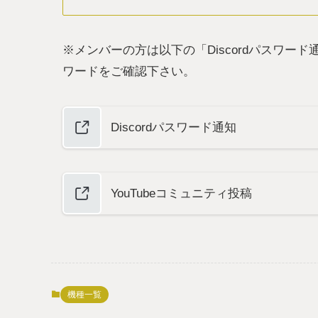
※メンバーの方は以下の「Discordパスワード
ワードをご確認下さい。
Discordパスワード通知
YouTubeコミュニティ投稿
機種一覧