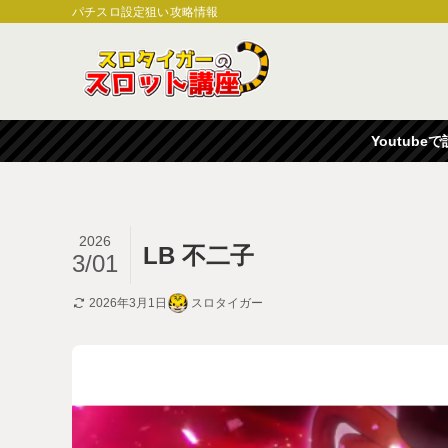
パチスロ設定狙い攻略情報
Youtub
2026
LB 不二子
3/01
2026年3月1日
スロタイガー