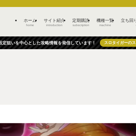
ホーム
サイト紹介
定期購読
機種一覧
立ち回
home
introduction
subscription
machine
eで設定狙いを中心とした攻略情報を発信しています！
スロタイガーのス