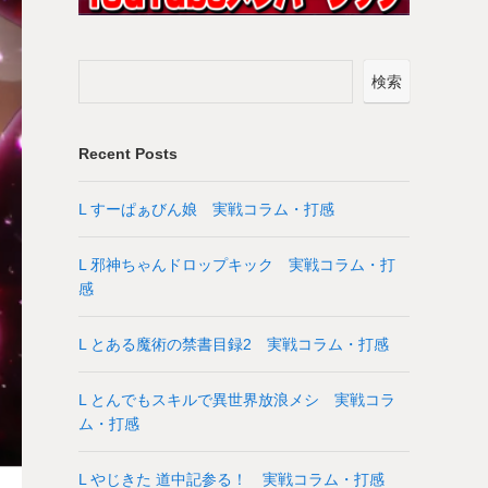
検索
Recent Posts
L すーぱぁびん娘 実戦コラム・打感
L 邪神ちゃんドロップキック 実戦コラム・打
感
L とある魔術の禁書目録2 実戦コラム・打感
L とんでもスキルで異世界放浪メシ 実戦コラ
ム・打感
L やじきた 道中記参る！ 実戦コラム・打感