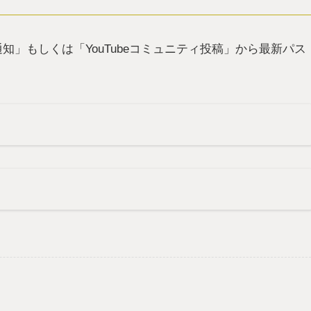
通知」もしくは「YouTubeコミュニティ投稿」から最新パス