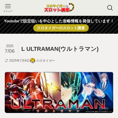
メニュー
Youtubeで設定狙いを中心とした攻略情報を発信しています！
スロタイガーのスロット講座
2025
L ULTRAMAN(ウルトラマン)
7/06
2025年7月6日
スロタイガー