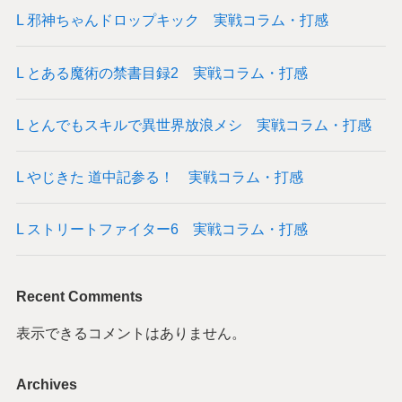
L 邪神ちゃんドロップキック 実戦コラム・打感
L とある魔術の禁書目録2 実戦コラム・打感
L とんでもスキルで異世界放浪メシ 実戦コラム・打感
L やじきた 道中記参る！ 実戦コラム・打感
L ストリートファイター6 実戦コラム・打感
Recent Comments
表示できるコメントはありません。
Archives