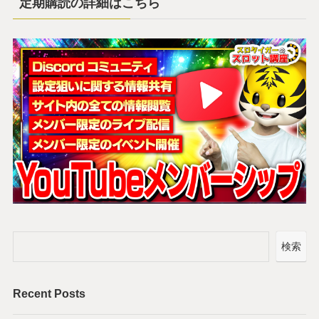
定期購読の詳細はこちら
検索
Recent Posts