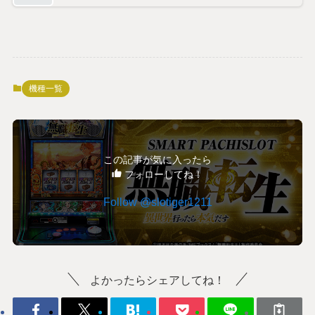
機種一覧
この記事が気に入ったら
フォローしてね！
Follow @slotiger1211
よかったらシェアしてね！