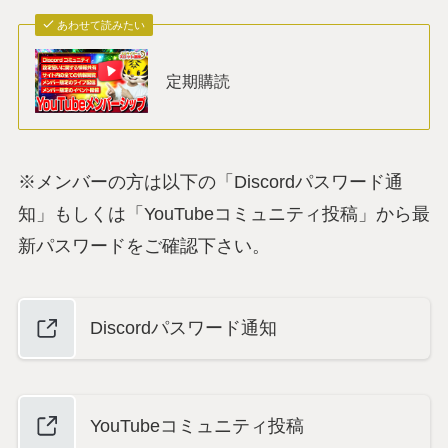
あわせて読みたい
定期購読
※メンバーの方は以下の「Discordパスワード通
知」もしくは「YouTubeコミュニティ投稿」から最
新パスワードをご確認下さい。
Discordパスワード通知
YouTubeコミュニティ投稿