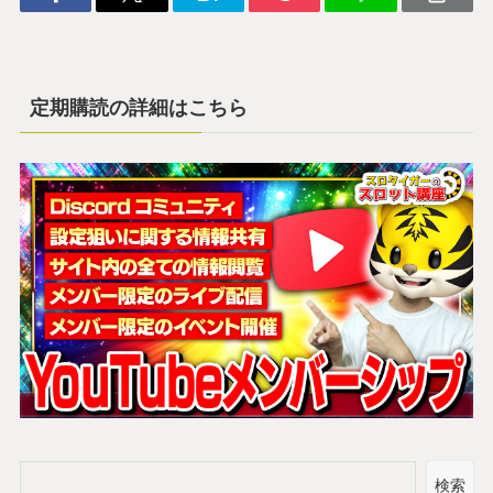
定期購読の詳細はこちら
検索