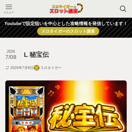
メニュー
Youtubeで設定狙いを中心とした攻略情報を発信しています！
スロタイガーのスロット講座
2026
L 秘宝伝
7/08
2026年7月8日
スロタイガー