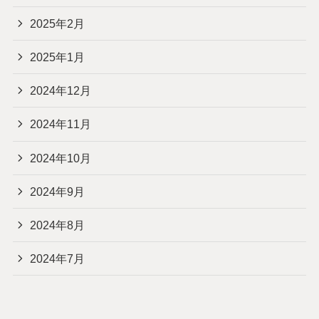
2025年2月
2025年1月
2024年12月
2024年11月
2024年10月
2024年9月
2024年8月
2024年7月