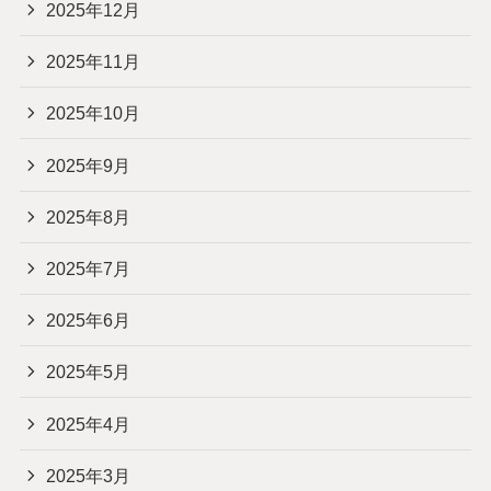
2025年12月
2025年11月
2025年10月
2025年9月
2025年8月
2025年7月
2025年6月
2025年5月
2025年4月
2025年3月