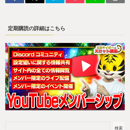
定期購読の詳細はこちら
検索