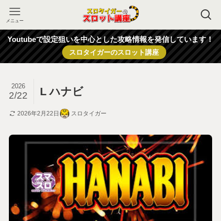
メニュー
Youtubeで設定狙いを中心とした攻略情報を発信しています！
スロタイガーのスロット講座
2026
L ハナビ
2/22
2026年2月22日
スロタイガー