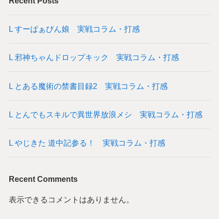
Recent Posts
L すーぱぁびん娘 実戦コラム・打感
L 邪神ちゃんドロップキック 実戦コラム・打感
L とある魔術の禁書目録2 実戦コラム・打感
L とんでもスキルで異世界放浪メシ 実戦コラム・打感
L やじきた 道中記参る！ 実戦コラム・打感
Recent Comments
表示できるコメントはありません。