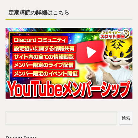
定期購読の詳細はこちら
検索