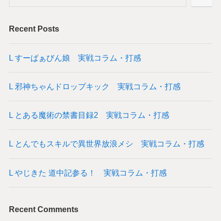
Recent Posts
L すーぱぁびん娘 実戦コラム・打感
L 邪神ちゃんドロップキック 実戦コラム・打感
L とある魔術の禁書目録2 実戦コラム・打感
L とんでもスキルで異世界放浪メシ 実戦コラム・打感
L やじきた 道中記参る！ 実戦コラム・打感
Recent Comments