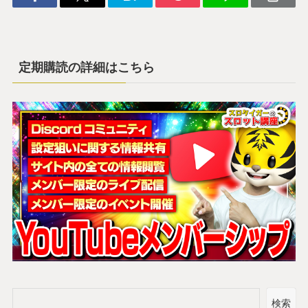
定期購読の詳細はこちら
検索