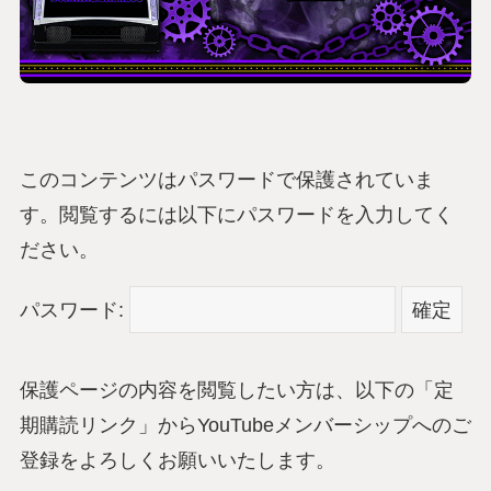
このコンテンツはパスワードで保護されていま
す。閲覧するには以下にパスワードを入力してく
ださい。
パスワード:
保護ページの内容を閲覧したい方は、以下の「定
期購読リンク」からYouTubeメンバーシップへのご
登録をよろしくお願いいたします。