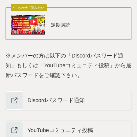
あわせて読みたい
定期購読
※メンバーの方は以下の「Discordパスワード通
知」もしくは「YouTubeコミュニティ投稿」から最
新パスワードをご確認下さい。
Discordパスワード通知
YouTubeコミュニティ投稿