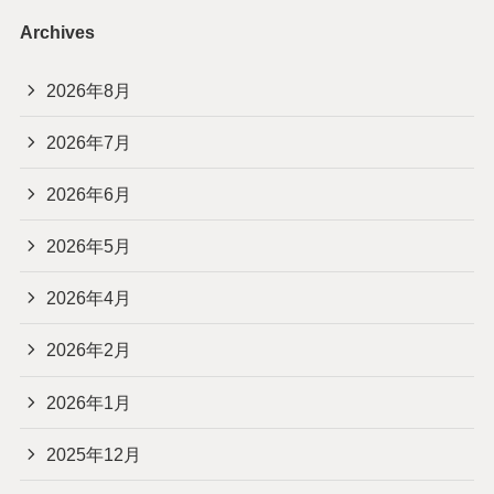
Archives
2026年8月
2026年7月
2026年6月
2026年5月
2026年4月
2026年2月
2026年1月
2025年12月