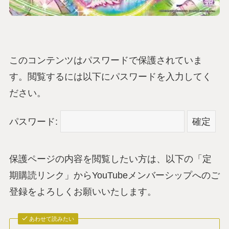
このコンテンツはパスワードで保護されていま
す。閲覧するには以下にパスワードを入力してく
ださい。
パスワード:
保護ページの内容を閲覧したい方は、以下の「定
期購読リンク」からYouTubeメンバーシップへのご
登録をよろしくお願いいたします。
あわせて読みたい