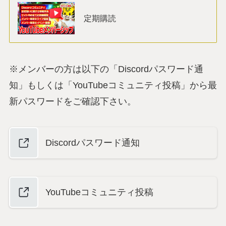
定期購読
※メンバーの方は以下の「Discordパスワード通
知」もしくは「YouTubeコミュニティ投稿」から最
新パスワードをご確認下さい。
Discordパスワード通知
YouTubeコミュニティ投稿