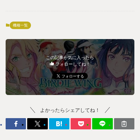
機種一覧
この記事が気に入ったら
フォローしてね！
よかったらシェアしてね！