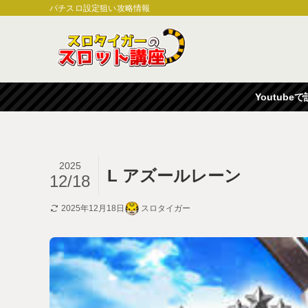
パチスロ設定狙い攻略情報
Youtub
2025
L アズールレーン
12/18
2025年12月18日
スロタイガー