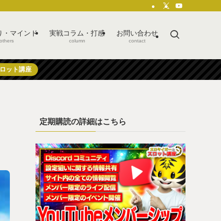
り・マインド
実戦コラム・打感
お問い合わせ
others
column
contact
ロット講座
定期購読の詳細はこちら