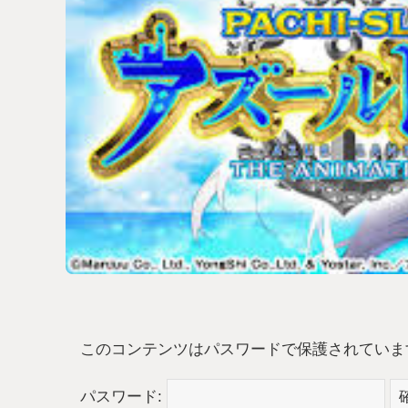
このコンテンツはパスワードで保護されていま
パスワード: