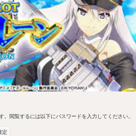
す。閲覧するには以下にパスワードを入力してください。