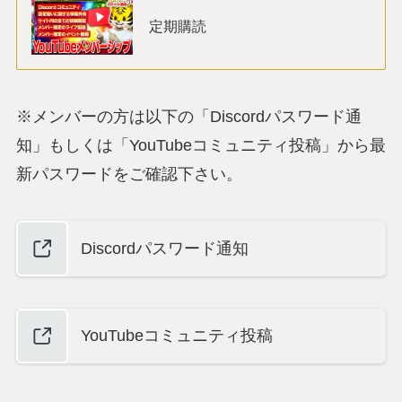
定期購読
※メンバーの方は以下の「Discordパスワード通
知」もしくは「YouTubeコミュニティ投稿」から最
新パスワードをご確認下さい。
Discordパスワード通知
YouTubeコミュニティ投稿