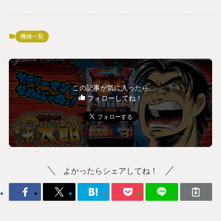
機種一覧
この記事が気に入ったら
フォローしてね！
よかったらシェアしてね！