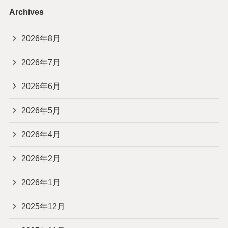
Archives
2026年8月
2026年7月
2026年6月
2026年5月
2026年4月
2026年2月
2026年1月
2025年12月