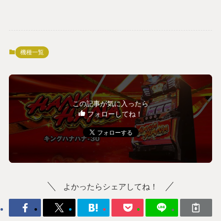
機種一覧
この記事が気に入ったら
フォローしてね！
よかったらシェアしてね！