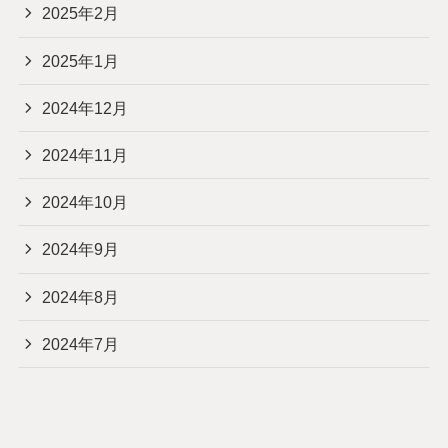
2025年2月
2025年1月
2024年12月
2024年11月
2024年10月
2024年9月
2024年8月
2024年7月