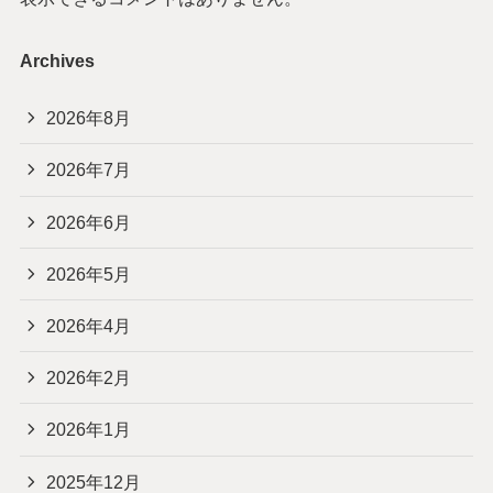
Archives
2026年8月
2026年7月
2026年6月
2026年5月
2026年4月
2026年2月
2026年1月
2025年12月