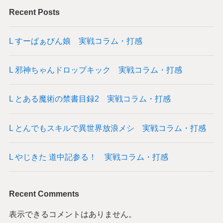
Recent Posts
L すーぱぁびん娘 実戦コラム・打感
L 邪神ちゃんドロップキック 実戦コラム・打感
L とある魔術の禁書目録2 実戦コラム・打感
L とんでもスキルで異世界放浪メシ 実戦コラム・打感
L やじきた 道中記参る！ 実戦コラム・打感
Recent Comments
表示できるコメントはありません。