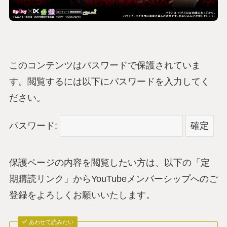
このコンテンツはパスワードで保護されていま
す。閲覧するには以下にパスワードを入力してく
ださい。
パスワード:
保護ページの内容を閲覧したい方は、以下の「定
期購読リンク」からYouTubeメンバーシップへのご
登録をよろしくお願いいたします。
あわせて読みたい