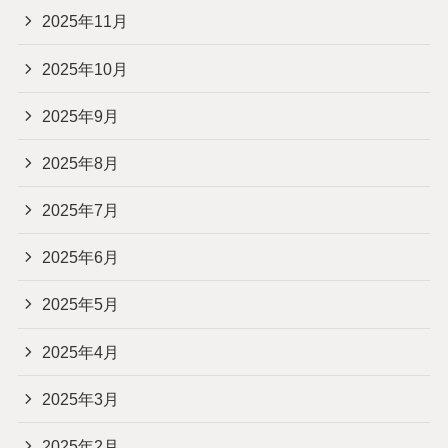
2025年11月
2025年10月
2025年9月
2025年8月
2025年7月
2025年6月
2025年5月
2025年4月
2025年3月
2025年2月