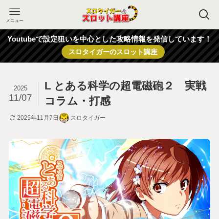
メニュー
Youtubeで設定狙いを中心とした攻略情報を発信しています！
スロタイガーのスロット講座
L とある科学の超電磁砲２ 実戦
2025
11/07
コラム・打感
2025年11月7日
スロタイガー