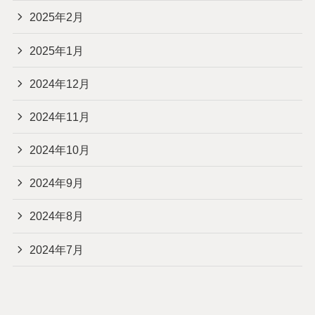
2025年2月
2025年1月
2024年12月
2024年11月
2024年10月
2024年9月
2024年8月
2024年7月