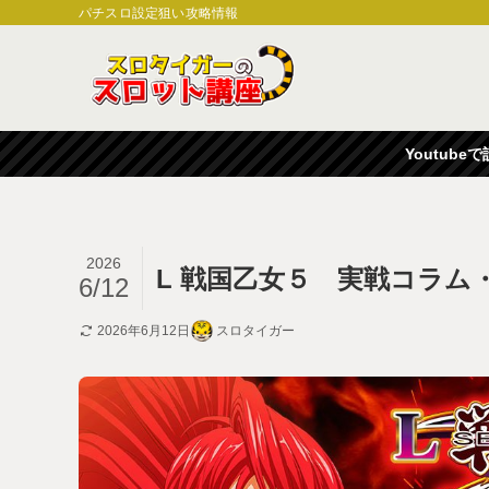
パチスロ設定狙い攻略情報
Youtub
2026
L 戦国乙女５ 実戦コラ
6/12
2026年6月12日
スロタイガー