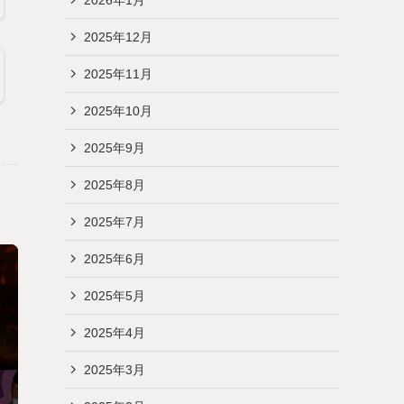
2025年12月
2025年11月
2025年10月
2025年9月
2025年8月
2025年7月
2025年6月
2025年5月
2025年4月
2025年3月