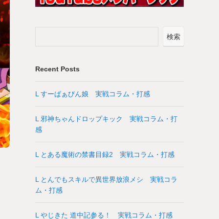
検索
Recent Posts
L すーぱぁびん娘 実戦コラム・打感
L 邪神ちゃんドロップキック 実戦コラム・打
感
L とある魔術の禁書目録2 実戦コラム・打感
L とんでもスキルで異世界放浪メシ 実戦コラ
ム・打感
L やじきた 道中記参る！ 実戦コラム・打感