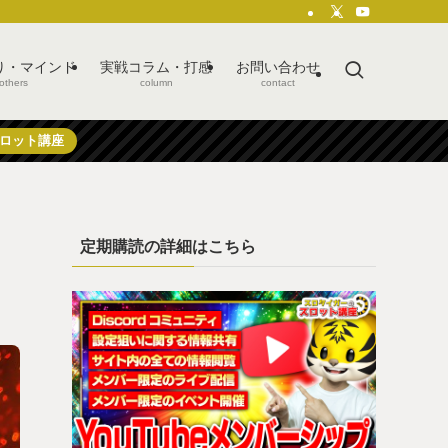
り・マインド
実戦コラム・打感
お問い合わせ
others
column
contact
ロット講座
定期購読の詳細はこちら