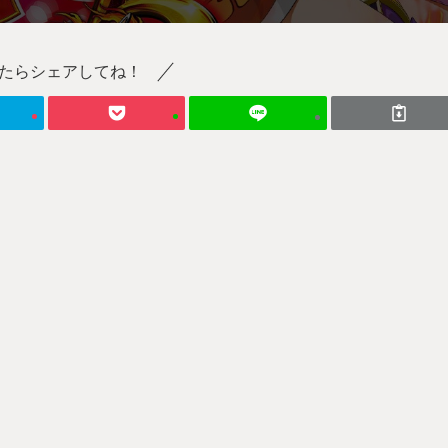
たらシェアしてね！