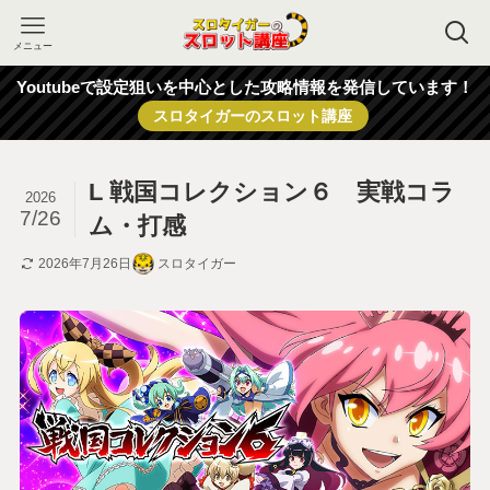
メニュー
Youtubeで設定狙いを中心とした攻略情報を発信しています！
スロタイガーのスロット講座
L 戦国コレクション６ 実戦コラ
2026
7/26
ム・打感
2026年7月26日
スロタイガー