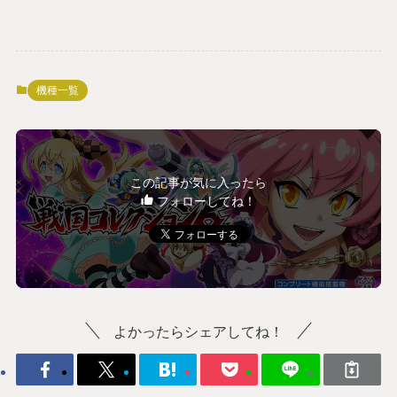
機種一覧
この記事が気に入ったら
フォローしてね！
よかったらシェアしてね！