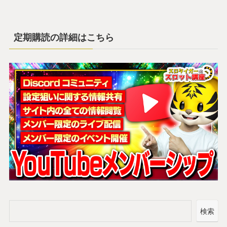
定期購読の詳細はこちら
検索