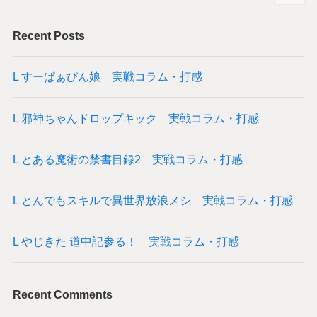
Recent Posts
L すーぱぁびん娘 実戦コラム・打感
L 邪神ちゃんドロップキック 実戦コラム・打感
L とある魔術の禁書目録2 実戦コラム・打感
L とんでもスキルで異世界放浪メシ 実戦コラム・打感
L やじきた 道中記参る！ 実戦コラム・打感
Recent Comments