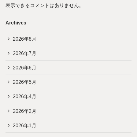
表示できるコメントはありません。
Archives
2026年8月
2026年7月
2026年6月
2026年5月
2026年4月
2026年2月
2026年1月