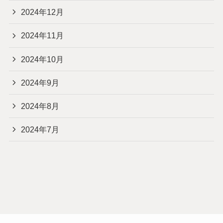
2024年12月
2024年11月
2024年10月
2024年9月
2024年8月
2024年7月