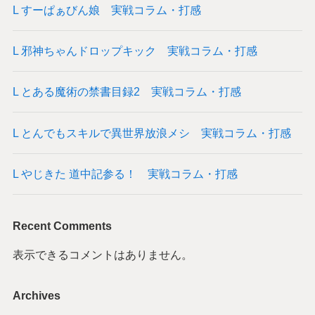
L すーぱぁびん娘 実戦コラム・打感
L 邪神ちゃんドロップキック 実戦コラム・打感
L とある魔術の禁書目録2 実戦コラム・打感
L とんでもスキルで異世界放浪メシ 実戦コラム・打感
L やじきた 道中記参る！ 実戦コラム・打感
Recent Comments
表示できるコメントはありません。
Archives