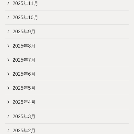
2025年11月
2025年10月
2025年9月
2025年8月
2025年7月
2025年6月
2025年5月
2025年4月
2025年3月
2025年2月