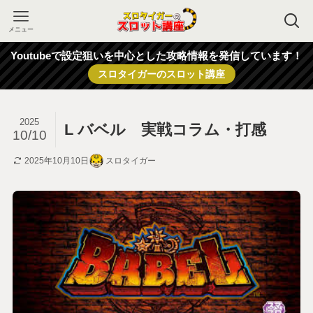
メニュー
Youtubeで設定狙いを中心とした攻略情報を発信しています！
スロタイガーのスロット講座
2025
L バベル 実戦コラム・打感
10/10
2025年10月10日
スロタイガー