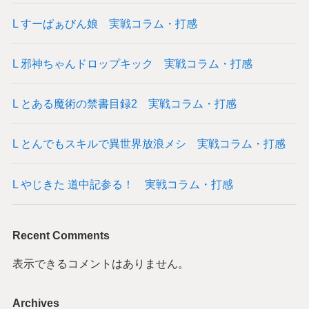
L すーぱぁびん娘 実戦コラム・打感
L 邪神ちゃんドロップキック 実戦コラム・打感
L とある魔術の禁書目録2 実戦コラム・打感
L とんでもスキルで異世界放浪メシ 実戦コラム・打感
L やじきた 道中記参る！ 実戦コラム・打感
Recent Comments
表示できるコメントはありません。
Archives