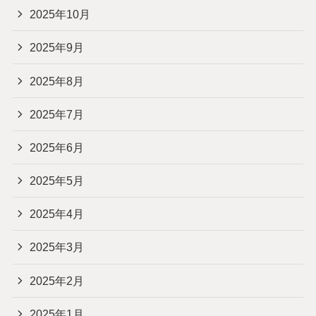
2025年10月
2025年9月
2025年8月
2025年7月
2025年6月
2025年5月
2025年4月
2025年3月
2025年2月
2025年1月