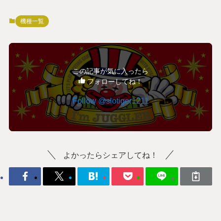
機種一覧
この記事が気に入ったら
フォローしてね！
Follow @slotiger1211
よかったらシェアしてね！