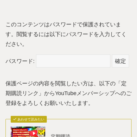
このコンテンツはパスワードで保護されていま
す。閲覧するには以下にパスワードを入力してく
ださい。
パスワード:
保護ページの内容を閲覧したい方は、以下の「定
期購読リンク」からYouTubeメンバーシップへのご
登録をよろしくお願いいたします。
あわせて読みたい
定期購読