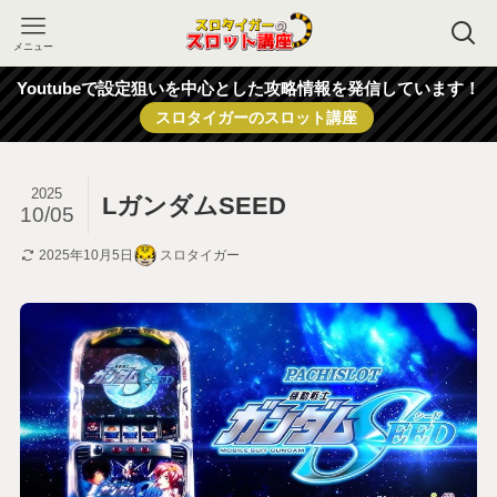
メニュー
Youtubeで設定狙いを中心とした攻略情報を発信しています！
スロタイガーのスロット講座
2025
LガンダムSEED
10/05
2025年10月5日
スロタイガー