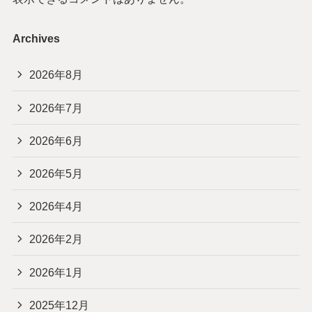
Archives
2026年8月
2026年7月
2026年6月
2026年5月
2026年4月
2026年2月
2026年1月
2025年12月