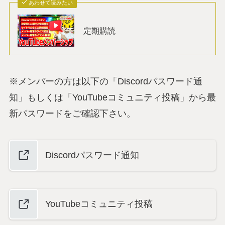
あわせて読みたい
定期購読
※メンバーの方は以下の「Discordパスワード通
知」もしくは「YouTubeコミュニティ投稿」から最
新パスワードをご確認下さい。
Discordパスワード通知
YouTubeコミュニティ投稿