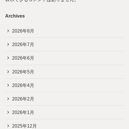
Archives
2026年8月
2026年7月
2026年6月
2026年5月
2026年4月
2026年2月
2026年1月
2025年12月