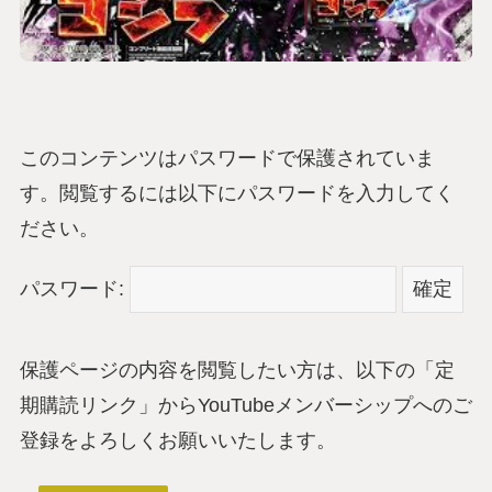
このコンテンツはパスワードで保護されていま
す。閲覧するには以下にパスワードを入力してく
ださい。
パスワード:
保護ページの内容を閲覧したい方は、以下の「定
期購読リンク」からYouTubeメンバーシップへのご
登録をよろしくお願いいたします。