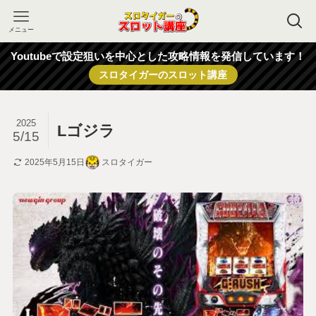
メニュー
Youtubeで設定狙いを中心とした攻略情報を発信しています！
スロタイガーのスロット講座
2025
Lゴジラ
5/15
2025年5月15日
スロタイガー