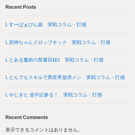
Recent Posts
L すーぱぁびん娘 実戦コラム・打感
L 邪神ちゃんドロップキック 実戦コラム・打感
L とある魔術の禁書目録2 実戦コラム・打感
L とんでもスキルで異世界放浪メシ 実戦コラム・打感
L やじきた 道中記参る！ 実戦コラム・打感
Recent Comments
表示できるコメントはありません。