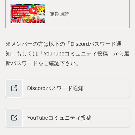
定期購読
※メンバーの方は以下の「Discordパスワード通
知」もしくは「YouTubeコミュニティ投稿」から最
新パスワードをご確認下さい。
Discordパスワード通知
YouTubeコミュニティ投稿