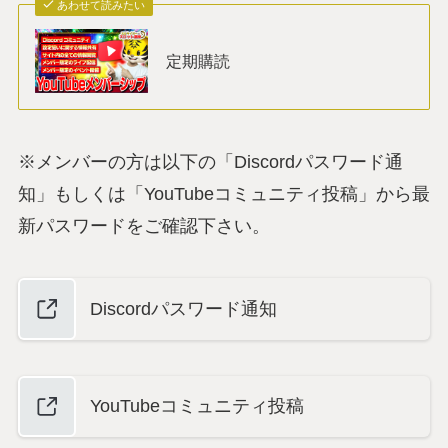
あわせて読みたい
定期購読
※メンバーの方は以下の「Discordパスワード通
知」もしくは「YouTubeコミュニティ投稿」から最
新パスワードをご確認下さい。
Discordパスワード通知
YouTubeコミュニティ投稿