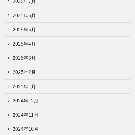
2025年7月
2025年6月
2025年5月
2025年4月
2025年3月
2025年2月
2025年1月
2024年12月
2024年11月
2024年10月