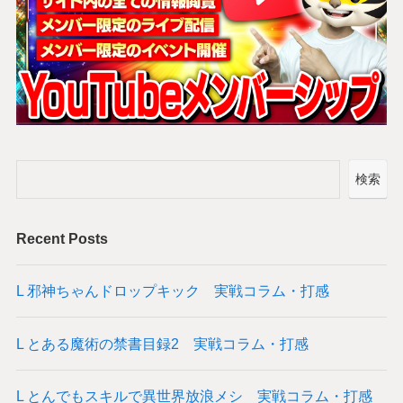
検索
Recent Posts
L 邪神ちゃんドロップキック 実戦コラム・打感
L とある魔術の禁書目録2 実戦コラム・打感
L とんでもスキルで異世界放浪メシ 実戦コラム・打感