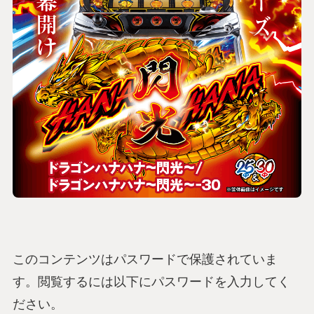
このコンテンツはパスワードで保護されていま
す。閲覧するには以下にパスワードを入力してく
ださい。