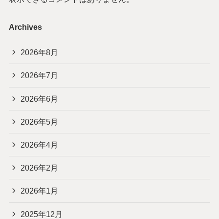
Archives
2026年8月
2026年7月
2026年6月
2026年5月
2026年4月
2026年2月
2026年1月
2025年12月