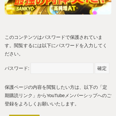
このコンテンツはパスワードで保護されていま
す。閲覧するには以下にパスワードを入力してく
ださい。
パスワード:
保護ページの内容を閲覧したい方は、以下の「定
期購読リンク」からYouTubeメンバーシップへのご
登録をよろしくお願いいたします。