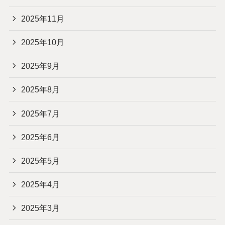
2025年11月
2025年10月
2025年9月
2025年8月
2025年7月
2025年6月
2025年5月
2025年4月
2025年3月