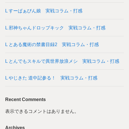
L すーぱぁびん娘 実戦コラム・打感
L 邪神ちゃんドロップキック 実戦コラム・打感
L とある魔術の禁書目録2 実戦コラム・打感
L とんでもスキルで異世界放浪メシ 実戦コラム・打感
L やじきた 道中記参る！ 実戦コラム・打感
Recent Comments
表示できるコメントはありません。
Archives