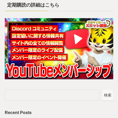
定期購読の詳細はこちら
検索
Recent Posts