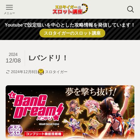
メニュー
Youtubeで設定狙いを中心とした攻略情報を発信しています！
スロタイガーのスロット講座
2024
Lバンドリ！
12/08
2024年12月8日
スロタイガー