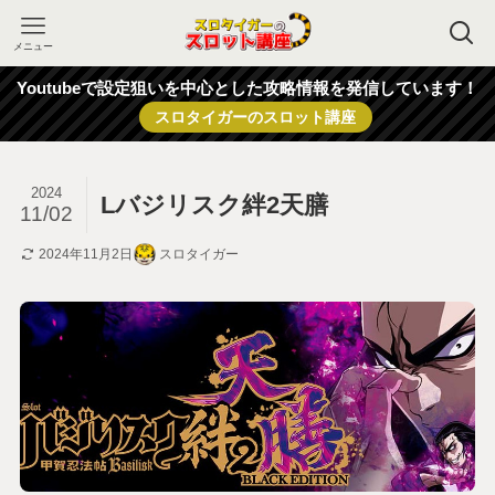
メニュー
Youtubeで設定狙いを中心とした攻略情報を発信しています！
スロタイガーのスロット講座
2024
Lバジリスク絆2天膳
11/02
2024年11月2日
スロタイガー