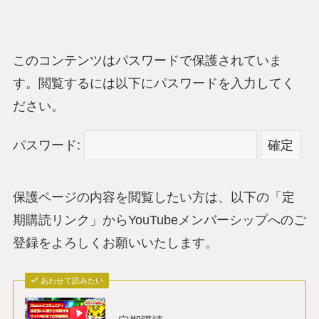
このコンテンツはパスワードで保護されていま
す。閲覧するには以下にパスワードを入力してく
ださい。
パスワード:
保護ページの内容を閲覧したい方は、以下の「定
期購読リンク」からYouTubeメンバーシップへのご
登録をよろしくお願いいたします。
あわせて読みたい