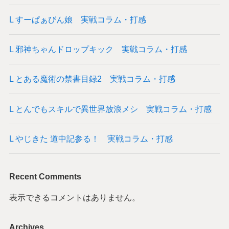
L すーぱぁびん娘 実戦コラム・打感
L 邪神ちゃんドロップキック 実戦コラム・打感
L とある魔術の禁書目録2 実戦コラム・打感
L とんでもスキルで異世界放浪メシ 実戦コラム・打感
L やじきた 道中記参る！ 実戦コラム・打感
Recent Comments
表示できるコメントはありません。
Archives