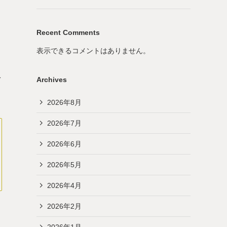
Recent Comments
表示できるコメントはありません。
を
Archives
2026年8月
2026年7月
2026年6月
2026年5月
2026年4月
2026年2月
2026年1月