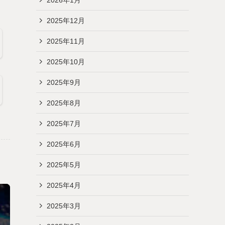
2025年12月
2025年11月
2025年10月
2025年9月
2025年8月
2025年7月
2025年6月
2025年5月
2025年4月
2025年3月