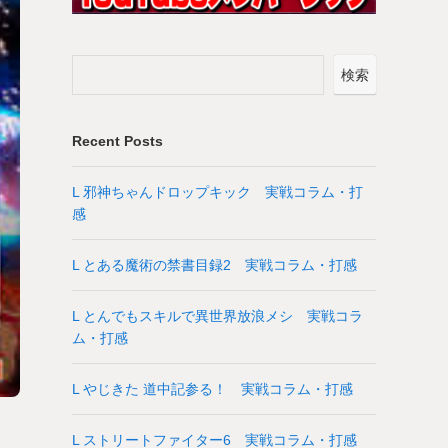
検索
Recent Posts
L 邪神ちゃんドロップキック 実戦コラム・打
感
L とある魔術の禁書目録2 実戦コラム・打感
L とんでもスキルで異世界放浪メシ 実戦コラ
ム・打感
L やじきた 道中記参る！ 実戦コラム・打感
L ストリートファイター6 実戦コラム・打感