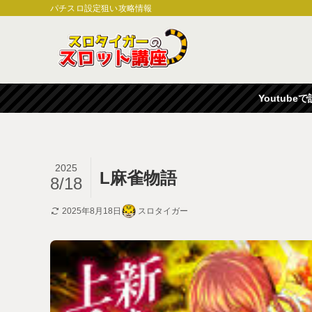
パチスロ設定狙い攻略情報
Youtub
2025
L麻雀物語
8/18
2025年8月18日
スロタイガー